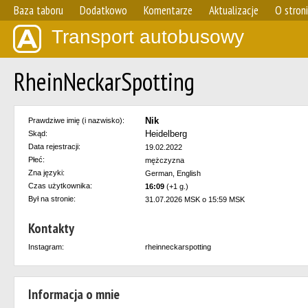
Baza taboru
Dodatkowo
Komentarze
Aktualizacje
O stron
Transport autobusowy
RheinNeckarSpotting
Nik
Prawdziwe imię (i nazwisko):
Heidelberg
Skąd:
Data rejestracji:
19.02.2022
Płeć:
mężczyzna
Zna języki:
German, English
Czas użytkownika:
16:09
(+1 g.)
Był na stronie:
31.07.2026 MSK o 15:59 MSK
Kontakty
Instagram:
rheinneckarspotting
Informacja o mnie