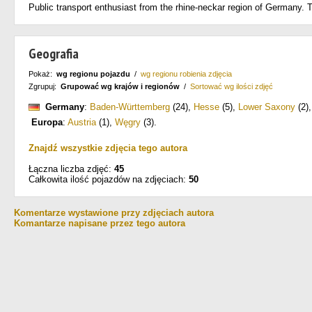
Public transport enthusiast from the rhine-neckar region of Germany.
Geografia
Pokaż:
wg regionu pojazdu
/
wg regionu robienia zdjęcia
Zgrupuj:
Grupować wg krajów i regionów
/
Sortować wg ilości zdjęć
Germany
:
Baden-Württemberg
(24)
,
Hesse
(5)
,
Lower Saxony
(2)
Europa
:
Austria
(1)
,
Węgry
(3)
.
Znajdź wszystkie zdjęcia tego autora
Łączna liczba zdjęć:
45
Całkowita ilość pojazdów na zdjęciach:
50
Komentarze wystawione przy zdjęciach autora
Komantarze napisane przez tego autora