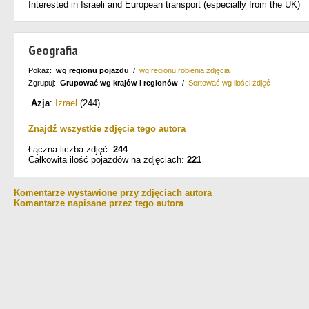
Interested in Israeli and European transport (especially from the UK)
Geografia
Pokaż:
wg regionu pojazdu
/
wg regionu robienia zdjęcia
Zgrupuj:
Grupować wg krajów i regionów
/
Sortować wg ilości zdjęć
Azja
:
Izrael
(244)
.
Znajdź wszystkie zdjęcia tego autora
Łączna liczba zdjęć:
244
Całkowita ilość pojazdów na zdjęciach:
221
Komentarze wystawione przy zdjęciach autora
Komantarze napisane przez tego autora