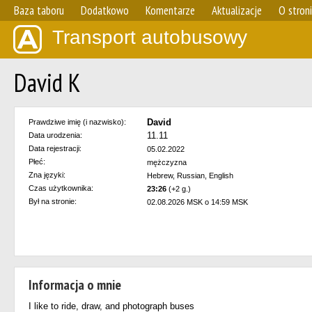
Baza taboru
Dodatkowo
Komentarze
Aktualizacje
O stron
Transport autobusowy
David K
David
Prawdziwe imię (i nazwisko):
11.11
Data urodzenia:
Data rejestracji:
05.02.2022
Płeć:
mężczyzna
Zna języki:
Hebrew, Russian, English
Czas użytkownika:
23:26
(+2 g.)
Był na stronie:
02.08.2026 MSK o 14:59 MSK
Informacja o mnie
I like to ride, draw, and photograph buses