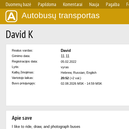
Duomenų bazė
Papildoma
Komentarai
Nauja
Pagalba
F
Autobusų transportas
David K
David
Realus vardas:
11.11
Gimimo data:
Registracijos data:
05.02.2022
Lytis:
vyras
Kalbų žinojimas:
Hebrew, Russian, English
Vartotojo laikas:
20:52
(+2 val.)
Buvo prisijungęs:
02.08.2026 MSK - 14:59 MSK
Apie save
I like to ride, draw, and photograph buses