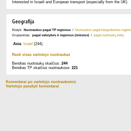
Interested in Israeli and European transport (especially from the UK)
Geografija
Rodyti:
Nuotraukos pagal TP regionus
/
Nuotraukos pagal fotografavimo region
Grupavimas:
pagal valstybes ir regionus (miestus)
/
pagal nuotraukų kiekį
Asia
:
Israel
(244)
.
Rasti visas vartotojo nuotraukas
Bendras nuotraukų skaičius:
244
Bendras TP skaičius nuotraukose:
221
Komentarai po vartotojo nuotraukomis
Vartotojo parašyti komentarai