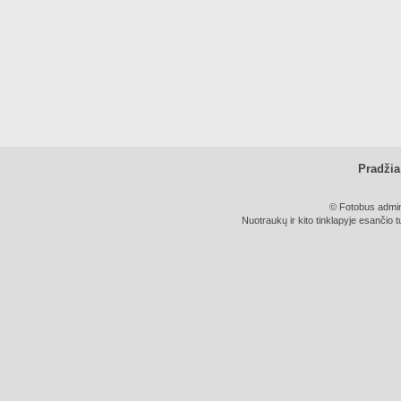
Pradžia
© Fotobus admini
Nuotraukų ir kito tinklapyje esančio t