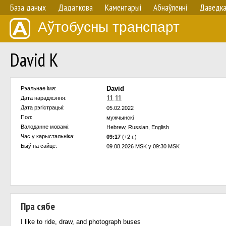
База даных
Дадаткова
Каментарыі
Абнаўленнi
Даведк
Аўтобусны транспарт
David K
David
Рэальнае імя:
11.11
Дата нараджэння:
Дата рэгістрацыі:
05.02.2022
Пол:
мужчынскi
Валоданне мовамi:
Hebrew, Russian, English
Час у карыстальнiка:
09:17
(+2 г.)
Быў на сайце:
09.08.2026 MSK у 09:30 MSK
Пра сябе
I like to ride, draw, and photograph buses