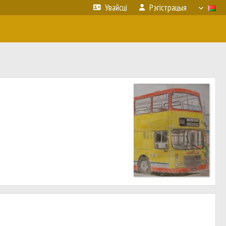
Увайсці
Рэгістрацыя