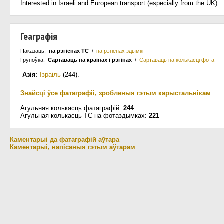
Interested in Israeli and European transport (especially from the UK)
Геаграфія
Паказаць:
па рэгіёнах ТС
/
па рэгіёнах здымкі
Групоўка:
Сартаваць па краiнах i рэгінах
/
Сартаваць па колькасцi фота
Азія
:
Ізраіль
(244)
.
Знайсці ўсе фатаграфіі, зробленыя гэтым карыстальнікам
Агульная колькасць фатаграфій:
244
Агульная колькасць ТС на фотаздымках:
221
Каментарыі да фатаграфій аўтара
Каментарыі, напісаныя гэтым аўтарам