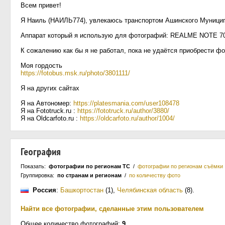
Всем привет!
Я Наиль (НАИЛЬ774), увлекаюсь транспортом Ашинского Муниципа
Аппарат который я использую для фотографий: REALME NOTE 7
К сожалению как бы я не работал, пока не удаётся приобрести ф
Моя гордость
https://fotobus.msk.ru/photo/3801111/
Я на других сайтах
Я на Автономер:
https://platesmania.com/user108478
Я на Fototruck.ru :
https://fototruck.ru/author/3880/
Я на Oldcarfoto.ru :
https://oldcarfoto.ru/author/1004/
География
Показать:
фотографии по регионам ТС
/
фотографии по регионам съёмки
Группировка:
по странам и регионам
/
по количеству фото
Россия
:
Башкортостан
(1)
,
Челябинская область
(8)
.
Найти все фотографии, сделанные этим пользователем
Общее количество фотографий:
9