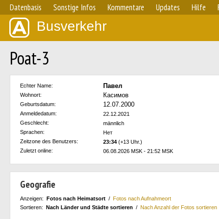
Datenbasis
Sonstige Infos
Kommentare
Updates
Hilfe
Busverkehr
Poat-3
Павел
Echter Name:
Касимов
Wohnort:
12.07.2000
Geburtsdatum:
Anmeldedatum:
22.12.2021
Geschlecht:
männlich
Sprachen:
Нет
Zeitzone des Benutzers:
23:34
(+13 Uhr.)
Zuletzt online:
06.08.2026 MSK - 21:52 MSK
Geografie
Anzeigen:
Fotos nach Heimatsort
/
Fotos nach Aufnahmeort
Sortieren:
Nach Länder und Städte sortieren
/
Nach Anzahl der Fotos sortieren