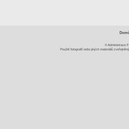
Dom
© Administrace F
Použití fotografií nebo jiných materiálů zveřejně