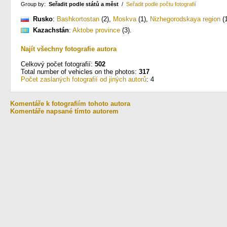
Group by:
Seřadit podle států a měst
/
Seřadit podle počtu fotografií
Rusko
:
Bashkortostan
(2)
,
Moskva
(1)
,
Nizhegorodskaya region
(1
Kazachstán
:
Aktobe province
(3)
.
Najít všechny fotografie autora
Celkový počet fotografií:
502
Total number of vehicles on the photos:
317
Počet zaslaných fotografií od jiných autorů
: 4
Komentáře k fotografiím tohoto autora
Komentáře napsané tímto autorem