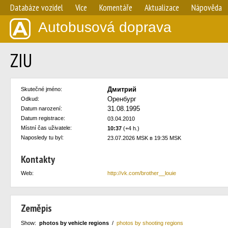
Databáze vozidel
Více
Komentáře
Aktualizace
Nápověda
Autobusová doprava
ZIU
Дмитрий
Skutečné jméno:
Оренбург
Odkud:
31.08.1995
Datum narození:
Datum registrace:
03.04.2010
Místní čas uživatele:
10:37
(+4 h.)
Naposledy tu byl:
23.07.2026 MSK в 19:35 MSK
Kontakty
Web:
http://vk.com/brother__louie
Zeměpis
Show:
photos by vehicle regions
/
photos by shooting regions