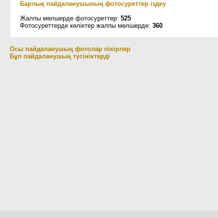
Барлық пайдаланушының фотосуреттер іздеу
Жалпы мөлшерде фотосуреттер:
525
Фотосуреттерде көліктер жалпы мөлшерде:
360
Осы пайдаланушың фотолар пікірлер
Бұл пайдаланушың түсініктерді