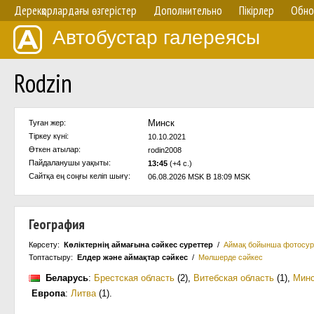
Дерекқорлардағы өзгерістер
Дополнительно
Пікірлер
Обно
Автобустар галереясы
Rodzin
Минск
Туған жер:
Тіркеу күні:
10.10.2021
Өткен атылар:
rodin2008
Пайдаланушы уақыты:
13:45
(+4 с.)
Сайтқа ең соңғы келіп шығү:
06.08.2026 MSK В 18:09 MSK
География
Көрсету:
Көліктернің аймағына сәйкес суреттер
/
Аймақ бойынша фотосур
Топтастыру:
Елдер және аймақтар сәйкес
/
Мөлшерде сәйкес
Беларусь
:
Брестская область
(2)
,
Витебская область
(1)
,
Мин
Европа
:
Литва
(1)
.