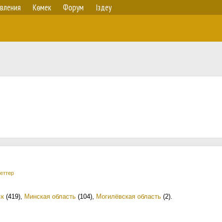
вления
Көмек
Форум
Іздеу
еттер
ск
(419)
,
Минская область
(104)
,
Могилёвская область
(2)
.