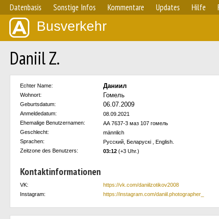
Datenbasis
Sonstige Infos
Kommentare
Updates
Hilfe
Busverkehr
Daniil Z.
Даниил
Echter Name:
Гомель
Wohnort:
06.07.2009
Geburtsdatum:
Anmeldedatum:
08.09.2021
Ehemalige Benutzernamen:
АА 7637-3 маз 107 гомель
Geschlecht:
männlich
Sprachen:
Русский, Беларускi , English.
Zeitzone des Benutzers:
03:12
(+3 Uhr.)
Kontaktinformationen
VK:
https://vk.com/daniilzotikov2008
Instagram:
https://instagram.com/daniil.photographer_