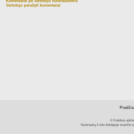
Komentarai po vartotojo nuotraukomis
Vartotojo parašyti komentarai
Pradžia
© Fotobus admini
Nuotraukų ir kito tinklapyje esančio t