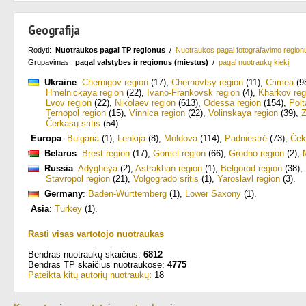
Geografija
Rodyti:
Nuotraukos pagal TP regionus
/
Nuotraukos pagal fotografavimo region
Grupavimas:
pagal valstybes ir regionus (miestus)
/
pagal nuotraukų kiekį
Ukraine
:
Chernigov region
(17)
,
Chernovtsy region
(11)
,
Crimea
(9
Hmelnickaya region
(22)
,
Ivano-Frankovsk region
(4)
,
Kharkov reg
Lvov region
(22)
,
Nikolaev region
(613)
,
Odessa region
(154)
,
Polt
Ternopol region
(15)
,
Vinnica region
(22)
,
Volinskaya region
(39)
,
Z
Čerkasų sritis
(54)
.
Europa
:
Bulgaria
(1)
,
Lenkija
(8)
,
Moldova
(114)
,
Padniestrė
(73)
,
Ček
Belarus
:
Brest region
(17)
,
Gomel region
(66)
,
Grodno region
(2)
,
Russia
:
Adygheya
(2)
,
Astrakhan region
(1)
,
Belgorod region
(38)
,
Stavropol region
(21)
,
Volgogrado sritis
(1)
,
Yaroslavl region
(3)
.
Germany
:
Baden-Württemberg
(1)
,
Lower Saxony
(1)
.
Asia
:
Turkey
(1)
.
Rasti visas vartotojo nuotraukas
Bendras nuotraukų skaičius:
6812
Bendras TP skaičius nuotraukose:
4775
Pateikta kitų autorių nuotraukų
: 18