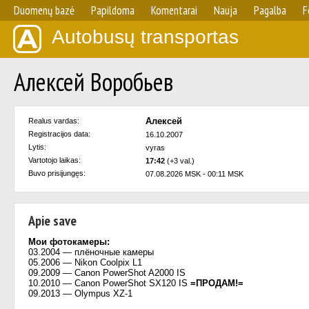
Duomenų bazė
Papildoma
Komentarai
Nauja
Pagalba
F
Autobusų transportas
Алексей Воробьев
Алексей
Realus vardas:
Registracijos data:
16.10.2007
Lytis:
vyras
Vartotojo laikas:
17:42
(+3 val.)
Buvo prisijungęs:
07.08.2026 MSK - 00:11 MSK
Apie save
Мои фотокамеры:
03.2004 — плёночные камеры
05.2006 — Nikon Coolpix L1
09.2009 — Canon PowerShot A2000 IS
10.2010 — Canon PowerShot SX120 IS
=ПРОДАМ!=
09.2013 — Olympus XZ-1