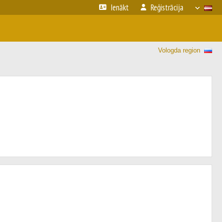
Ienākt
Reģistrācija
Vologda region