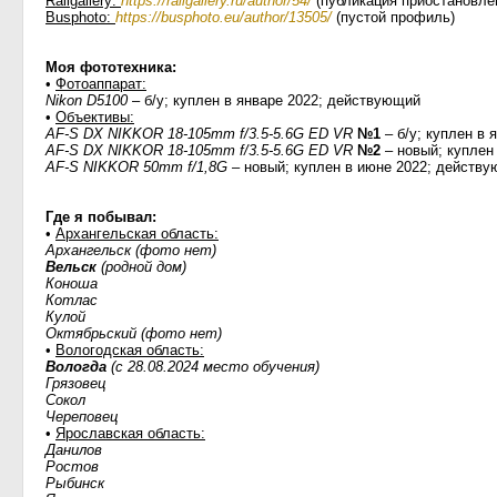
Railgallery:
https://railgallery.ru/author/54/
(публикация приостановле
Busphoto:
https://busphoto.eu/author/13505/
(пустой профиль)
Моя фототехника:
•
Фотоаппарат:
Nikon D5100
– б/у; куплен в январе 2022; действующий
•
Объективы:
AF-S DX NIKKOR 18-105mm f/3.5-5.6G ED VR
№1
– б/у; куплен в 
AF-S DX NIKKOR 18-105mm f/3.5-5.6G ED VR
№2
– новый; куплен
AF-S NIKKOR 50mm f/1,8G
– новый; куплен в июне 2022; действ
Где я побывал:
•
Архангельская область:
Архангельск (фото нет)
Вельск
(родной дом)
Коноша
Котлас
Кулой
Октябрьский (фото нет)
•
Вологодская область:
Вологда
(с 28.08.2024 место обучения)
Грязовец
Сокол
Череповец
•
Ярославская область:
Данилов
Ростов
Рыбинск