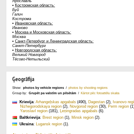
Ярославль
•
Костромская область:
Буй
Галич
Кострома
•
Ивановская область:
Иваново
•
Москва и Московская область:
Москва
•
Санкт-Петербург и Ленинградская область:
Санкт-Петербург
•
Новгородская область:
Великий Новгород
Тёсово-Нетыльский
Ģeogrāfija
Show:
photos by vehicle regions
/
photos by shooting regions
Group by:
Grupēt pa valstīm un pilsētām
/
Kārtot pēc fotoattēlu skaita
Krievija
:
Arhangeļskas apgabals
(490)
,
Dagestan
(2)
,
Ivanovo reg
Nizhegorodskaya region
(2)
,
Novgorod region
(30)
,
Perm region
(1
Yaroslavl region
(181)
,
Ļeņingradas apgabals
(6)
.
Baltkrievija
:
Brest region
(1)
,
Minsk region
(2)
.
Ukraina
:
Lugansk region
(1)
.