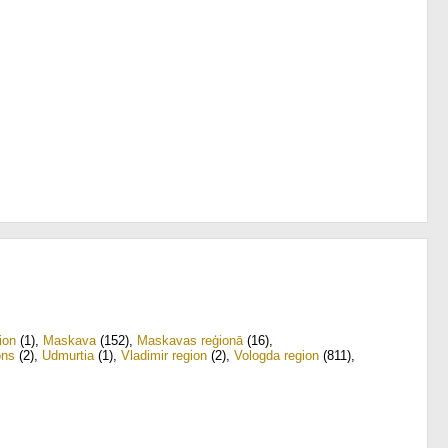
ion
(1)
,
Maskava
(152)
,
Maskavas reģionā
(16)
,
ons
(2)
,
Udmurtia
(1)
,
Vladimir region
(2)
,
Vologda region
(811)
,