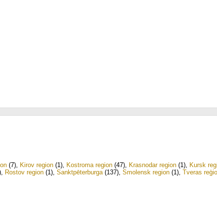
ion
(7)
,
Kirov region
(1)
,
Kostroma region
(47)
,
Krasnodar region
(1)
,
Kursk reg
)
,
Rostov region
(1)
,
Sanktpēterburga
(137)
,
Smolensk region
(1)
,
Tveras reģi