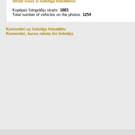
Atrast visus šī lietotāja fotoattēlus
Kopējais fotogrāfiju skaits:
1883
Total number of vehicles on the photos:
1254
Komentāri uz lietotāja fotoattēlu
Komentāri, kurus raksta šis lietotājs