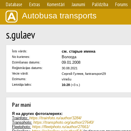
Database
Extras
Komentāri
Jaunumi
Palīdzība
Forums
Autobusa transports
s.gulaev
см. старые имена
Īsts vārds:
Вологда
No kurienes:
09.01.2008
Dzimšanas datums:
Reģistrācijas datums:
30.08.2021
Vecie vārdi:
Сергей Гуляев, fantransport29
Dzimums:
vīriešu
Lietotāja laiks:
16:28
(+3 s.)
Par mani
Я на других фотогалереях:
Trainfoto:
https://trainfoto.ru/author/3284/
Transphoto:
https://transphoto.org/author/27640/
Fleetphoto:
https://fleetphoto.ru/author/27661/