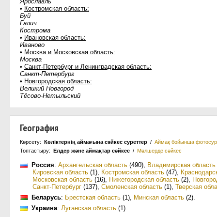
Ярославль
•
Костромская область:
Буй
Галич
Кострома
•
Ивановская область:
Иваново
•
Москва и Московская область:
Москва
•
Санкт-Петербург и Ленинградская область:
Санкт-Петербург
•
Новгородская область:
Великий Новгород
Тёсово-Нетыльский
География
Көрсету:
Көліктернің аймағына сәйкес суреттер
/
Аймақ бойынша фотосур
Топтастыру:
Елдер және аймақтар сәйкес
/
Мөлшерде сәйкес
Россия
:
Архангельская область
(490)
,
Владимирская область
Кировская область
(1)
,
Костромская область
(47)
,
Краснодарс
Московская область
(16)
,
Нижегородская область
(2)
,
Новгоро
Санкт-Петербург
(137)
,
Смоленская область
(1)
,
Тверская обл
Беларусь
:
Брестская область
(1)
,
Минская область
(2)
.
Украина
:
Луганская область
(1)
.