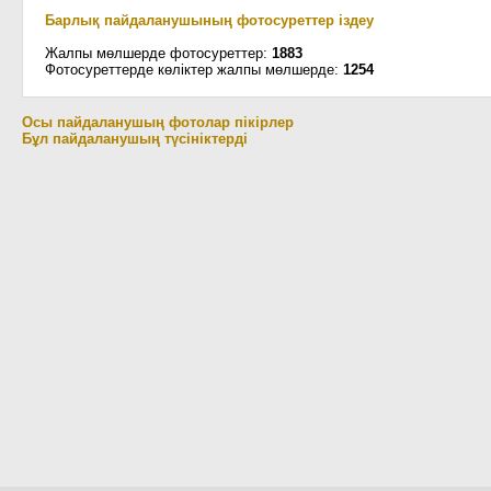
Барлық пайдаланушының фотосуреттер іздеу
Жалпы мөлшерде фотосуреттер:
1883
Фотосуреттерде көліктер жалпы мөлшерде:
1254
Осы пайдаланушың фотолар пікірлер
Бұл пайдаланушың түсініктерді