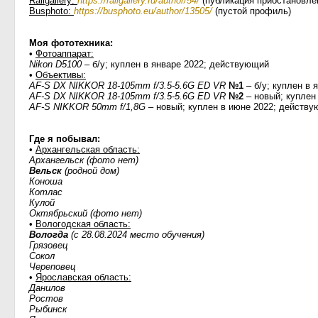
Railgallery:
https://railgallery.ru/author/54/
(публикация приостановле
Busphoto:
https://busphoto.eu/author/13505/
(пустой профиль)
Моя фототехника:
•
Фотоаппарат:
Nikon D5100
– б/у; куплен в январе 2022; действующий
•
Объективы:
AF-S DX NIKKOR 18-105mm f/3.5-5.6G ED VR
№1
– б/у; куплен в 
AF-S DX NIKKOR 18-105mm f/3.5-5.6G ED VR
№2
– новый; куплен
AF-S NIKKOR 50mm f/1,8G
– новый; куплен в июне 2022; действ
Где я побывал:
•
Архангельская область:
Архангельск (фото нет)
Вельск
(родной дом)
Коноша
Котлас
Кулой
Октябрьский (фото нет)
•
Вологодская область:
Вологда
(с 28.08.2024 место обучения)
Грязовец
Сокол
Череповец
•
Ярославская область:
Данилов
Ростов
Рыбинск