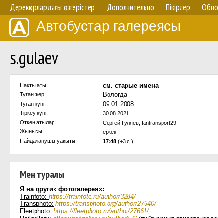
Дерекқорлардағы өзгерістер
Дополнительно
Пікірлер
Обно
Автобустар галереясы
s.gulaev
см. старые имена
Нақты аты:
Вологда
Туған жер:
09.01.2008
Туған күні:
Тіркеу күні:
30.08.2021
Өткен атылар:
Сергей Гуляев, fantransport29
Жынысы:
еркек
Пайдаланушы уақыты:
17:48
(+3 с.)
Мен туралы
Я на других фотогалереях:
Trainfoto:
https://trainfoto.ru/author/3284/
Transphoto:
https://transphoto.org/author/27640/
Fleetphoto:
https://fleetphoto.ru/author/27661/