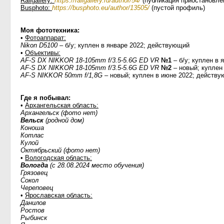
Railgallery:
https://railgallery.ru/author/54/
(публикация приостановле
Busphoto:
https://busphoto.eu/author/13505/
(пустой профиль)
Моя фототехника:
•
Фотоаппарат:
Nikon D5100
– б/у; куплен в январе 2022; действующий
•
Объективы:
AF-S DX NIKKOR 18-105mm f/3.5-5.6G ED VR
№1
– б/у; куплен в 
AF-S DX NIKKOR 18-105mm f/3.5-5.6G ED VR
№2
– новый; куплен
AF-S NIKKOR 50mm f/1,8G
– новый; куплен в июне 2022; действ
Где я побывал:
•
Архангельская область:
Архангельск (фото нет)
Вельск
(родной дом)
Коноша
Котлас
Кулой
Октябрьский (фото нет)
•
Вологодская область:
Вологда
(с 28.08.2024 место обучения)
Грязовец
Сокол
Череповец
•
Ярославская область:
Данилов
Ростов
Рыбинск