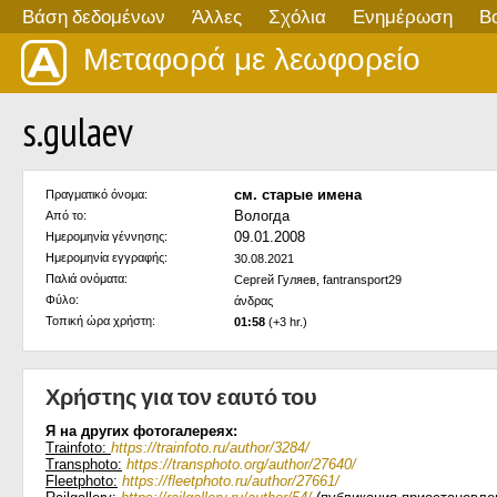
Βάση δεδομένων
Άλλες
Σχόλια
Ενημέρωση
Β
Μεταφορά με λεωφορείο
s.gulaev
см. старые имена
Πραγματικό όνομα:
Вологда
Από το:
09.01.2008
Ημερομηνία γέννησης:
Ημερομηνία εγγραφής:
30.08.2021
Παλιά ονόματα:
Сергей Гуляев, fantransport29
Φύλο:
άνδρας
Τοπική ώρα χρήστη:
01:58
(+3 hr.)
Χρήστης για τον εαυτό του
Я на других фотогалереях:
Trainfoto:
https://trainfoto.ru/author/3284/
Transphoto:
https://transphoto.org/author/27640/
Fleetphoto:
https://fleetphoto.ru/author/27661/