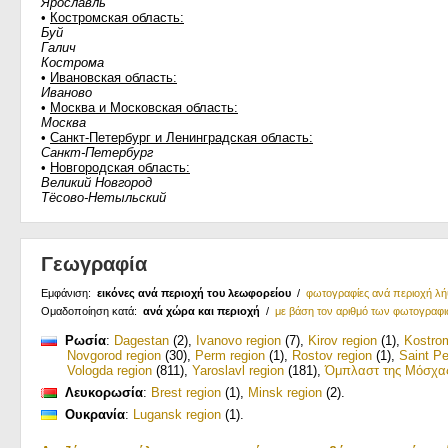
Ярославль
•
Костромская область:
Буй
Галич
Кострома
•
Ивановская область:
Иваново
•
Москва и Московская область:
Москва
•
Санкт-Петербург и Ленинградская область:
Санкт-Петербург
•
Новгородская область:
Великий Новгород
Тёсово-Нетыльский
Γεωγραφία
Εμφάνιση:
εικόνες ανά περιοχή του λεωφορείου
/
φωτογραφίες ανά περιοχή λ
Ομαδοποίηση κατά:
ανά χώρα και περιοχή
/
με βάση τον αριθμό των φωτογραφ
Ρωσία
:
Dagestan
(2)
,
Ivanovo region
(7)
,
Kirov region
(1)
,
Kostro
Novgorod region
(30)
,
Perm region
(1)
,
Rostov region
(1)
,
Saint Pe
Vologda region
(811)
,
Yaroslavl region
(181)
,
Όμπλαστ της Μόσχα
Λευκορωσία
:
Brest region
(1)
,
Minsk region
(2)
.
Ουκρανία
:
Lugansk region
(1)
.