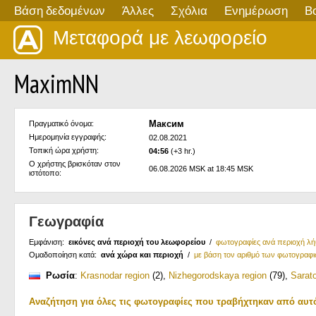
Βάση δεδομένων
Άλλες
Σχόλια
Ενημέρωση
Β
Μεταφορά με λεωφορείο
MaximNN
Максим
Πραγματικό όνομα:
Ημερομηνία εγγραφής:
02.08.2021
Τοπική ώρα χρήστη:
04:56
(+3 hr.)
Ο χρήστης βρισκόταν στον
06.08.2026 MSK at 18:45 MSK
ιστότοπο:
Γεωγραφία
Εμφάνιση:
εικόνες ανά περιοχή του λεωφορείου
/
φωτογραφίες ανά περιοχή λ
Ομαδοποίηση κατά:
ανά χώρα και περιοχή
/
με βάση τον αριθμό των φωτογραφ
Ρωσία
:
Krasnodar region
(2)
,
Nizhegorodskaya region
(79)
,
Sarato
Αναζήτηση για όλες τις φωτογραφίες που τραβήχτηκαν από αυτ