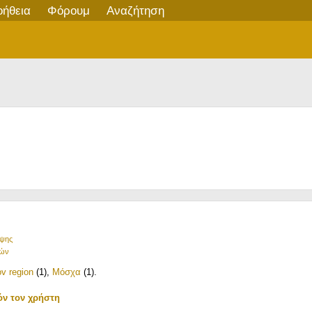
οήθεια
Φόρουμ
Αναζήτηση
ήψης
ιών
v region
(1)
,
Μόσχα
(1)
.
όν τον χρήστη