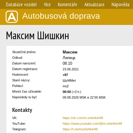
Databáze vozidel
Více
Komentáře
Aktualizace
Nápověda
Autobusová doprava
Максим Шишкин
Максим
Skutečné jméno:
Липецк
Odkud:
08.10
Datum narození:
Datum registrace:
23.06.2021
Hodnocení:
+97
Staré názvy:
ШуММит
Pohlaví:
muž
Místní čas uživatele:
06:50
(+3 h.)
Naposledy tu byl:
09.08.2026 MSK в 22:55 MSK
Kontakty
VK:
https://vk.com/m.shishkin48
YouTube:
https://www.youtube.com/@m.shishkin48
Telegram:
https://t.me/mshishkin48