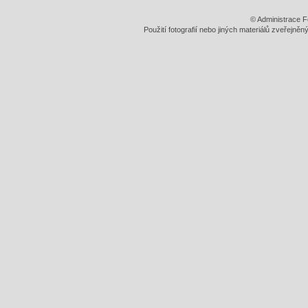
© Administrace F
Použití fotografií nebo jiných materiálů zveřejně