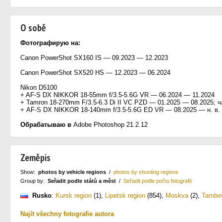
O sobě
Фотографирую на:
Canon PowerShot SX160 IS — 09.2023 — 12.2023
Canon PowerShot SX520 HS — 12.2023 — 06.2024
Nikon D5100
+ AF-S DX NIKKOR 18-55mm f/3.5-5.6G VR — 06.2024 — 11.2024
+ Tamron 18-270mm F/3.5-6.3 Di II VC PZD — 01.2025 — 08.2025; ч
+ AF-S DX NIKKOR 18-140mm f/3.5-5.6G ED VR — 08.2025 — н. в.
Обрабатываю в
Adobe Photoshop 21.2.12
Zeměpis
Show:
photos by vehicle regions
/
photos by shooting regions
Group by:
Seřadit podle států a měst
/
Seřadit podle počtu fotografií
Rusko
:
Kursk region
(1)
,
Lipetsk region
(854)
,
Moskva
(2)
,
Tambov
Najít všechny fotografie autora