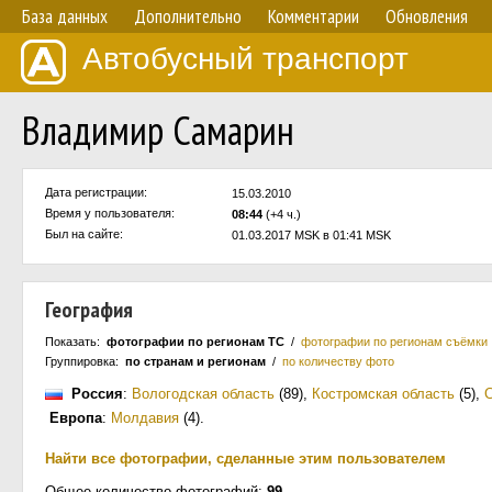
База данных
Дополнительно
Комментарии
Обновления
Автобусный транспорт
Владимир Самарин
Дата регистрации:
15.03.2010
Время у пользователя:
08:44
(+4 ч.)
Был на сайте:
01.03.2017 MSK в 01:41 MSK
География
Показать:
фотографии по регионам ТС
/
фотографии по регионам съёмки
Группировка:
по странам и регионам
/
по количеству фото
Россия
:
Вологодская область
(89)
,
Костромская область
(5)
,
С
Европа
:
Молдавия
(4)
.
Найти все фотографии, сделанные этим пользователем
Общее количество фотографий:
99