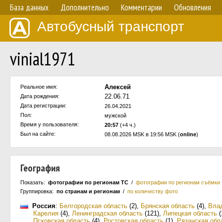
База данных
Дополнительно
Комментарии
Обновления
Автобусный транспорт
vinial1971
Алексей
Реальное имя:
22.06.71
Дата рождения:
Дата регистрации:
26.04.2021
Пол:
мужской
Время у пользователя:
20:57
(+4 ч.)
Был на сайте:
08.08.2026 MSK в 19:56 MSK (
online
)
География
Показать:
фотографии по регионам ТС
/
фотографии по регионам съёмки
Группировка:
по странам и регионам
/
по количеству фото
Россия
:
Белгородская область
(2)
,
Брянская область
(4)
,
Вла
Карелия
(4)
,
Ленинградская область
(121)
,
Липецкая область
(
Псковская область
(4)
,
Ростовская область
(1)
,
Рязанская обл