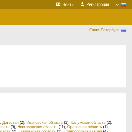
Войти
Регистрация
Санкт-Петербург
,
Дагестан
(2)
,
Ивановская область
(1)
,
Калужская область
(2)
,
ласть
(9)
,
Новгородская область
(11)
,
Орловская область
(1)
,
бласть
(2)
,
Смоленская область
(2)
,
Ставропольский край
(4)
,