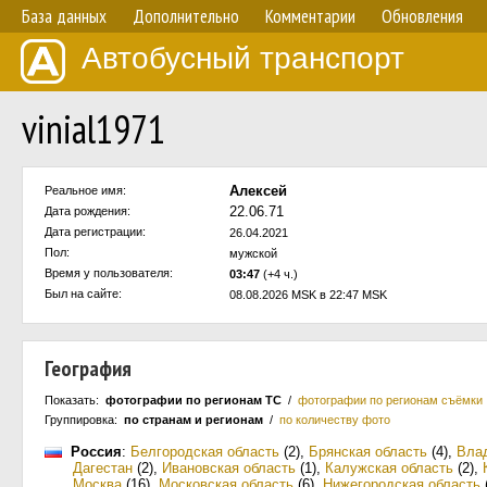
База данных
Дополнительно
Комментарии
Обновления
Автобусный транспорт
vinial1971
Алексей
Реальное имя:
22.06.71
Дата рождения:
Дата регистрации:
26.04.2021
Пол:
мужской
Время у пользователя:
03:47
(+4 ч.)
Был на сайте:
08.08.2026 MSK в 22:47 MSK
География
Показать:
фотографии по регионам ТС
/
фотографии по регионам съёмки
Группировка:
по странам и регионам
/
по количеству фото
Россия
:
Белгородская область
(2)
,
Брянская область
(4)
,
Вла
Дагестан
(2)
,
Ивановская область
(1)
,
Калужская область
(2)
,
Москва
(16)
,
Московская область
(6)
,
Нижегородская область