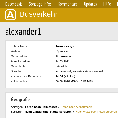
Datenbasis
Sonstige Infos
Kommentare
Updates
Hilfe
Busverkehr
alexander1
Александр
Echter Name:
Одесса
Wohnort:
10 января
Geburtsdatum:
Anmeldedatum:
14.03.2021
Geschlecht:
männlich
Sprachen:
Украинский, английский, испанский
Zeitzone des Benutzers:
14:04
(+3 Uhr.)
Zuletzt online:
06.08.2026 MSK - 10:07 MSK
Geografie
Anzeigen:
Fotos nach Heimatsort
/
Fotos nach Aufnahmeort
Sortieren:
Nach Länder und Städte sortieren
/
Nach Anzahl der Fotos sortieren