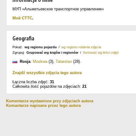
МУП «Альметьевское транспортное управление»
Мой СТТС
.
Geografia
Pokaż:
wg regionu pojazdu
/
wg regionu robienia zdjęcia
Zgrupuj:
Grupować wg krajów i regionów
/
Sortować wg ilości zdjęć
Rosja
:
Moskwa
(3)
,
Tatarstan
(28)
.
Znajdź wszystkie zdjęcia tego autora
Łączna liczba zdjęć:
31
Całkowita ilość pojazdów na zdjęciach:
21
Komentarze wystawione przy zdjęciach autora
Komantarze napisane przez tego autora