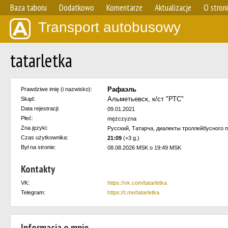
Baza taboru
Dodatkowo
Komentarze
Aktualizacje
O stron
Transport autobusowy
tatarletka
Рафаэль
Prawdziwe imię (i nazwisko):
Альметьевск, к/ст "РТС"
Skąd:
Data rejestracji:
09.01.2021
Płeć:
mężczyzna
Zna języki:
Русский, Татарча, диалекты троллейбусного 
Czas użytkownika:
21:09
(+3 g.)
Był na stronie:
08.08.2026 MSK o 19:49 MSK
Kontakty
VK:
https://vk.com/tatarletka
Telegram:
https://t.me/tatarletka
Informacja o mnie