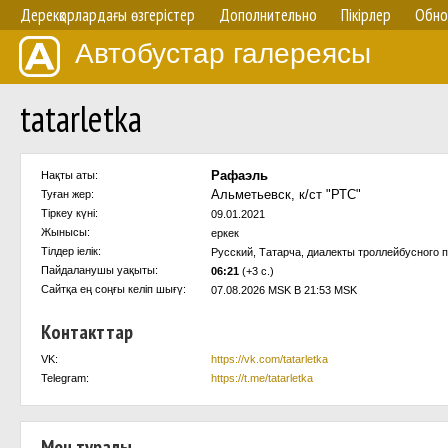
Дерекқорлардағы өзгерістер
Дополнительно
Пікірлер
Обно
Автобустар галереясы
tatarletka
Рафаэль
Нақты аты:
Альметьевск, к/ст "РТС"
Туған жер:
Тіркеу күні:
09.01.2021
Жынысы:
еркек
Тілдер іелік:
Русский, Татарча, диалекты троллейбусного 
Пайдаланушы уақыты:
06:21
(+3 с.)
Сайтқа ең соңғы келіп шығү:
07.08.2026 MSK В 21:53 MSK
Контакттар
VK:
https://vk.com/tatarletka
Telegram:
https://t.me/tatarletka
Мен туралы