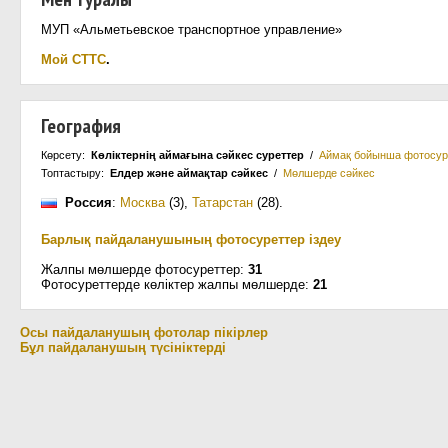
МУП «Альметьевское транспортное управление»
Мой СТТС
.
География
Көрсету:
Көліктернің аймағына сәйкес суреттер
/
Аймақ бойынша фотосур
Топтастыру:
Елдер және аймақтар сәйкес
/
Мөлшерде сәйкес
Россия
:
Москва
(3)
,
Татарстан
(28)
.
Барлық пайдаланушының фотосуреттер іздеу
Жалпы мөлшерде фотосуреттер:
31
Фотосуреттерде көліктер жалпы мөлшерде:
21
Осы пайдаланушың фотолар пікірлер
Бұл пайдаланушың түсініктерді