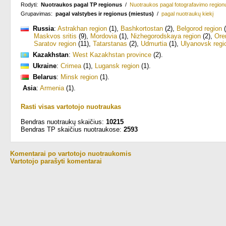
Rodyti:
Nuotraukos pagal TP regionus
/
Nuotraukos pagal fotografavimo region
Grupavimas:
pagal valstybes ir regionus (miestus)
/
pagal nuotraukų kiekį
Russia
:
Astrakhan region
(1)
,
Bashkortostan
(2)
,
Belgorod region
(
Maskvos sritis
(9)
,
Mordovia
(1)
,
Nizhegorodskaya region
(2)
,
Ore
Saratov region
(11)
,
Tatarstanas
(2)
,
Udmurtia
(1)
,
Ulyanovsk regi
Kazakhstan
:
West Kazakhstan province
(2)
.
Ukraine
:
Crimea
(1)
,
Lugansk region
(1)
.
Belarus
:
Minsk region
(1)
.
Asia
:
Armenia
(1)
.
Rasti visas vartotojo nuotraukas
Bendras nuotraukų skaičius:
10215
Bendras TP skaičius nuotraukose:
2593
Komentarai po vartotojo nuotraukomis
Vartotojo parašyti komentarai