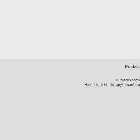
Pradžia
© Fotobus admini
Nuotraukų ir kito tinklapyje esančio t