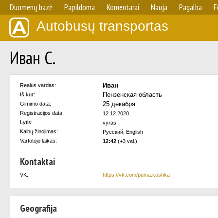
Duomenų bazė
Papildoma
Komentarai
Nauja
Pagalba
F
Autobusų transportas
Иван С.
Иван
Realus vardas:
Пензенская область
Iš kur:
25 декабря
Gimimo data:
Registracijos data:
12.12.2020
Lytis:
vyras
Kalbų žinojimas:
Русский, English
Vartotojo laikas:
12:42
(+3 val.)
Kontaktai
VK:
https://vk.com/puma.koshka
Geografija