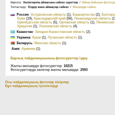
Көрсету:
Көліктернің аймағына сәйкес суреттер
/
Аймақ бойынша фотосур
Топтастыру:
Елдер және аймақтар сәйкес
/
Мөлшерде сәйкес
Россия
:
Астраханская область
(1)
,
Башкортостан
(2)
,
Белгоро
Коми
(19)
,
Краснодарский край
(56)
,
Ленинградская область
(1
Оренбургская область
(5)
,
Орловская область
(1)
,
Пензенская
Удмуртия
(1)
,
Ульяновская область
(4)
.
Казахстан
:
Западно-Казахстанская область
(2)
.
Украина
:
Крым
(1)
,
Луганская область
(1)
.
Беларусь
:
Минская область
(1)
.
Азия
:
Армения
(1)
.
Барлық пайдаланушының фотосуреттер іздеу
Жалпы мөлшерде фотосуреттер:
10215
Фотосуреттерде көліктер жалпы мөлшерде:
2593
Осы пайдаланушың фотолар пікірлер
Бұл пайдаланушың түсініктерді