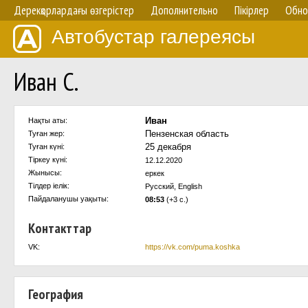
Дерекқорлардағы өзгерістер
Дополнительно
Пікірлер
Обно
Автобустар галереясы
Иван С.
Иван
Нақты аты:
Пензенская область
Туған жер:
25 декабря
Туған күні:
Тіркеу күні:
12.12.2020
Жынысы:
еркек
Тілдер іелік:
Русский, English
Пайдаланушы уақыты:
08:53
(+3 с.)
Контакттар
VK:
https://vk.com/puma.koshka
География