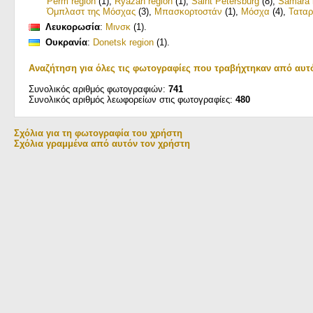
Perm region
(1)
,
Ryazan region
(1)
,
Saint Petersburg
(8)
,
Samara 
Όμπλαστ της Μόσχας
(3)
,
Μπασκορτοστάν
(1)
,
Μόσχα
(4)
,
Ταταρ
Λευκορωσία
:
Μινσκ
(1)
.
Ουκρανία
:
Donetsk region
(1)
.
Αναζήτηση για όλες τις φωτογραφίες που τραβήχτηκαν από αυτ
Συνολικός αριθμός φωτογραφιών:
741
Συνολικός αριθμός λεωφορείων στις φωτογραφίες:
480
Σχόλια για τη φωτογραφία του χρήστη
Σχόλια γραμμένα από αυτόν τον χρήστη