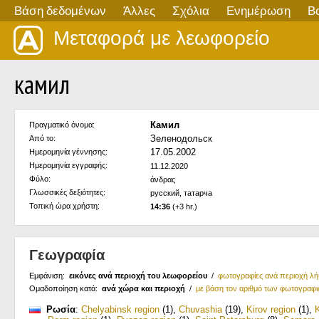
Βάση δεδομένων
Άλλες
Σχόλια
Ενημέρωση
Β
Μεταφορά με λεωφορείο
камил
Камил
Πραγματικό όνομα:
Зеленодольск
Από το:
17.05.2002
Ημερομηνία γέννησης:
Ημερομηνία εγγραφής:
11.12.2020
Φύλο:
άνδρας
Γλωσσικές δεξιότητες:
русский, татарча
Τοπική ώρα χρήστη:
14:36
(+3 hr.)
Γεωγραφία
Εμφάνιση:
εικόνες ανά περιοχή του λεωφορείου
/
φωτογραφίες ανά περιοχή λ
Ομαδοποίηση κατά:
ανά χώρα και περιοχή
/
με βάση τον αριθμό των φωτογραφ
Ρωσία
:
Chelyabinsk region
(1)
,
Chuvashia
(19)
,
Kirov region
(1)
,