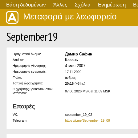
Βάση δεδομένων
Άλλες
Σχόλια
Ενημέρωση
Β
Μεταφορά με λεωφορείο
September19
Дамир Сафин
Πραγματικό όνομα:
Казань
Από το:
4 мая 2007
Ημερομηνία γέννησης:
Ημερομηνία εγγραφής:
17.11.2020
Φύλο:
άνδρας
Τοπική ώρα χρήστη:
20:16
(+3 hr.)
Ο χρήστης βρισκόταν στον
07.08.2026 MSK at 11:09 MSK
ιστότοπο:
Επαφές
VK:
september_19_02
Telegram:
https://t.me/September_19_09