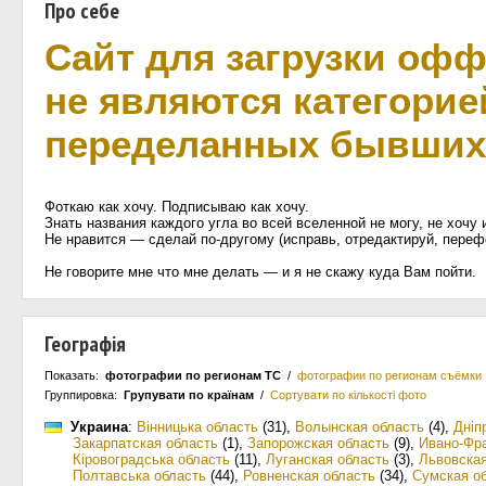
Про себе
Сайт для загрузки оф
не являются категорие
переделанных бывших 
Фоткаю как хочу. Подписываю как хочу.
Знать названия каждого угла во всей вселенной не могу, не хочу 
Не нравится — сделай по-другому (исправь, отредактируй, перефо
Не говорите мне что мне делать — и я не скажу куда Вам пойти.
Географія
Показать:
фотографии по регионам ТС
/
фотографии по регионам съёмки
Группировка:
Групувати по країнам
/
Сортувати по кількості фото
Украина
:
Вiнницька область
(31)
,
Волынская область
(4)
,
Дніп
Закарпатская область
(1)
,
Запорожская область
(9)
,
Ивано-Фра
Кіровоградська область
(11)
,
Луганская область
(3)
,
Львовская
Полтавська область
(44)
,
Ровненская область
(34)
,
Сумская о