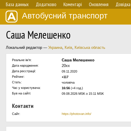
База данных
Додатково
Коментарі
Оновлення
Довідка
Автобусний транспорт
Саша Мелешенко
Локальний редактор —
Украина
,
Київ
,
Київська область
Саша Мелешенко
Реальне ім'я:
20хх
Дата народження:
Дата реєстрації:
09.11.2020
Рейтинг:
+117
Стать:
чоловіча
Час у користувача:
16:56
(+4 год.)
Був на сайті:
09.08.2026 MSK о 15:11 MSK
Контакти
Сайт:
https://photovan.info/