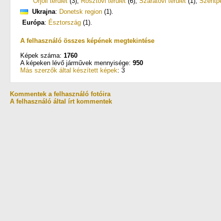
Orjoli terület
(3)
,
Rosztovi terület
(6)
,
Szaratovi terület
(1)
,
Szentpé
Ukrajna
:
Donetsk region
(1)
.
Európa
:
Észtország
(1)
.
A felhasználó összes képének megtekintése
Képek száma:
1760
A képeken lévő járművek mennyisége:
950
Más szerzők által készített képek
: 3
Kommentek a felhasználó fotóira
A felhasználó által írt kommentek