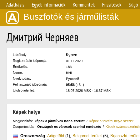
Adatbázis
Egyéb információk
Kommentek
Frissítések
Súgó
Buszfotók és járműlisták
Дмитрий Черняев
Курск
Lakóhely:
Regisztráció időpontja:
01.11.2020
Értékelés:
+83
Neme:
férfi
Nyelvtudás:
Русский
Felhasználó időzónája:
05:56
(+3 -)
Utolsó jelenlét:
18.07.2026 MSK - 16:37 MSK
Képek helye
Megjelenítés:
képek a járművek hona szerint
/
képek a felvétel helye szerint
Csoportosítás:
Országok és városok szerinti rendezés
/
Képek száma szerinti
Oroszország
:
Adigeföld
(1)
,
Belgorodi terület
(5)
,
Brjanszki terület