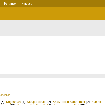
Fórumok
Keresés
 rendezés
(3)
,
Dagesztán
(1)
,
Kalugai terület
(2)
,
Krasznodari határterület
(9)
,
Kurszki te