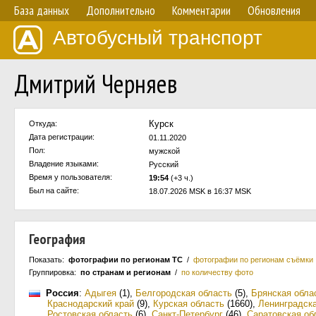
База данных
Дополнительно
Комментарии
Обновления
Автобусный транспорт
Дмитрий Черняев
Курск
Откуда:
Дата регистрации:
01.11.2020
Пол:
мужской
Владение языками:
Русский
Время у пользователя:
19:54
(+3 ч.)
Был на сайте:
18.07.2026 MSK в 16:37 MSK
География
Показать:
фотографии по регионам ТС
/
фотографии по регионам съёмки
Группировка:
по странам и регионам
/
по количеству фото
Россия
:
Адыгея
(1)
,
Белгородская область
(5)
,
Брянская обла
Краснодарский край
(9)
,
Курская область
(1660)
,
Ленинградска
Ростовская область
(6)
,
Санкт-Петербург
(46)
,
Саратовская об