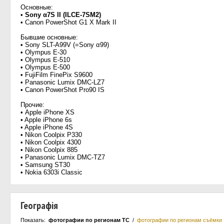
Основные:
•
Sony α7S II (ILCE-7SM2)
• Canon PowerShot G1 X Mark II
Бывшие основные:
• Sony SLT-A99V (=Sony α99)
• Olympus E-30
• Olympus E-510
• Olympus E-500
• FujiFilm FinePix S9600
• Panasonic Lumix DMC-LZ7
• Canon PowerShot Pro90 IS
Прочие:
• Apple iPhone XS
• Apple iPhone 6s
• Apple iPhone 4S
• Nikon Coolpix P330
• Nikon Coolpix 4300
• Nikon Coolpix 885
• Panasonic Lumix DMC-TZ7
• Samsung ST30
• Nokia 6303i Classic
Географія
Показать:
фотографии по регионам ТС
/
фотографии по регионам съёмки