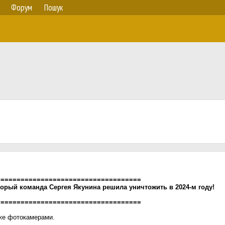
Форум
Пошук
====================================
орый команда Сергея Якунина решила уничтожить в 2024-м году!
====================================
же фотокамерами.