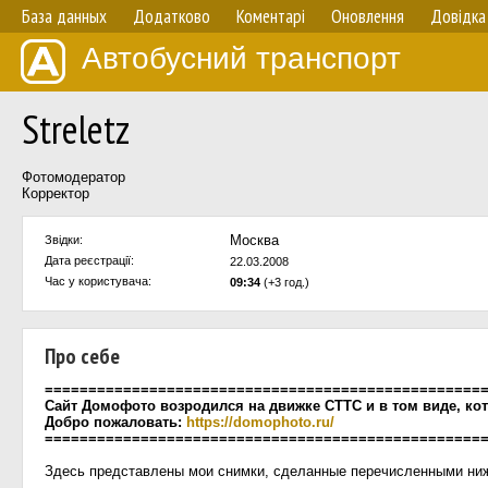
База данных
Додатково
Коментарі
Оновлення
Довідка
Автобусний транспорт
Streletz
Фотомодератор
Корректор
Москва
Звідки:
Дата реєстрації:
22.03.2008
Час у користувача:
09:34
(+3 год.)
Про себе
==================================================
Сайт Домофото возродился на движке СТТС и в том виде, кот
Добро пожаловать:
https://domophoto.ru/
==================================================
Здесь представлены мои снимки, сделанные перечисленными ни