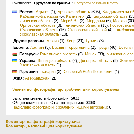
Группировка:
Групувати по країнам
/
Сортувати по кількості фото
Россия
:
Адыгея
(1)
,
Брянская область
(605)
,
Владимирская об
Кабардино-Балкария
(6)
,
Калмыкия
(2)
,
Калужская область
(33
Липецкая область
(3)
,
Марий Эл
(2)
,
Мордовия
(6)
,
Москва
(30
Орловская область
(3)
,
Пензенская область
(15)
,
Ростовська 
Смоленская область
(16)
,
Ставропольский край
(4)
,
Тамбовска
Ярославская область
(10)
.
Другие регионы
:
Алжир
(1)
,
Кипр
(29)
,
Тунис
(76)
.
Европа
:
Австрія
(3)
,
Боснія і Герцеговина
(2)
,
Греція
(46)
,
Естонія
Беларусь
:
Гомельская область
(6)
,
Минск
(33)
,
Минская облас
Украина
:
Вiнницька область
(2)
,
Донецька область
(8)
,
Житоми
Харківська область
(1)
.
Германия
:
Бавария
(3)
,
Северный Рейн-Вестфалия
(1)
.
Азия
:
Азербайджан
(2)
.
Знайти всі фотографії, що зроблені цим користувачем
Загальна кількість фотографій:
5033
Общее количество ТС на фотографиях:
3253
Надіслано фотографій, зроблених іншими авторами
: 6
Коментарі на фотографії користувача
Коментарі, написані цим користувачем