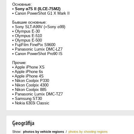
Основные:
•
Sony α7S II (ILCE-7SM2)
• Canon PowerShot G1 X Mark II
Бывшие основные:
• Sony SLT-A99V (=Sony α99)
• Olympus E-30
• Olympus E-510
• Olympus E-500
• FujiFilm FinePix S9600
• Panasonic Lumix DMC-LZ7
• Canon PowerShot Pro90 IS
Прочие:
• Apple iPhone XS
• Apple iPhone 6s
• Apple iPhone 4S
• Nikon Coolpix P330
• Nikon Coolpix 4300
• Nikon Coolpix 885
• Panasonic Lumix DMC-TZ7
• Samsung ST30
• Nokia 6303i Classic
Ģeogrāfija
Show:
photos by vehicle regions
/
photos by shooting regions