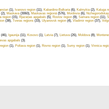
estan
(1)
,
Ivanovo region
(11)
,
Kabardino-Balkaria
(6)
,
Kalmykia
(2)
,
Kaluga r
(2)
,
Maskava
(3060)
,
Maskavas reģionā
(576)
,
Mordovia
(6)
,
Nizhegorodskay
a region
(15)
,
Rjazaņas apgabals
(5)
,
Rostov region
(9)
,
Samara region
(11)
,
S
gion
(38)
,
Tveras reģions
(33)
,
Ulyanovsk region
(4)
,
Vladimir region
(37)
,
Volg
(46)
,
Igaunija
(11)
,
Kosovo
(1)
,
Latvia
(7)
,
Lietuva
(26)
,
Moldova
(8)
,
Montene
evas apgabals
(3)
.
region
(1)
,
Poltava region
(1)
,
Rovno region
(1)
,
Sumy region
(1)
,
Vinnica regi