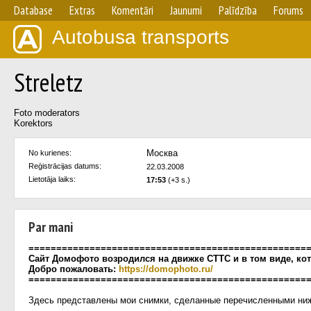
Database
Extras
Komentāri
Jaunumi
Palīdzība
Forums
Autobusa transports
Streletz
Foto moderators
Korektors
Москва
No kurienes:
Reģistrācijas datums:
22.03.2008
Lietotāja laiks:
17:53
(+3 s.)
Par mani
==================================================
Сайт Домофото возродился на движке СТТС и в том виде, кот
Добро пожаловать:
https://domophoto.ru/
==================================================
Здесь представлены мои снимки, сделанные перечисленными ни