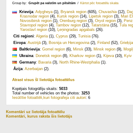
Group by:
Grupēt pa valstīm un pilsētām
/
Kārtot pēc fotoattēlu skaita
Krievija
:
Adygheya
(1)
,
Bryansk region
(605)
,
Chuvashia
(12)
,
Dag
Krasnodar region
(4)
,
Kursk region
(14)
,
Lipetsk region
(3)
,
Mari El
Novosibirsk region
(1)
,
Orenburg region
(3)
,
Oryol region
(3)
,
Penz
Stavropol region
(4)
,
Tambov region
(12)
,
Tatarstāna
(15)
,
Tula re
Yaroslavl region
(10)
,
Ļeņingradas apgabals
(26)
.
Citi reģioni
:
Algeria
(1)
,
Cyprus
(29)
,
Tunisia
(76)
.
Eiropa
:
Austrijā
(3)
,
Bosnija un Hercegovina
(2)
,
Finland
(52)
,
Grieķija
Baltkrievija
:
Gomel region
(6)
,
Minsk
(33)
,
Minsk region
(9)
,
Mogiļ
Ukraina
:
Donetsk region
(8)
,
Kharkov region
(1)
,
Kijeva
(10)
,
Kyiv 
Germany
:
Bavaria
(3)
,
North Rhine-Westphalia
(1)
.
Āzija
:
Azerbaijan
(2)
.
Atrast visus šī lietotāja fotoattēlus
Kopējais fotogrāfiju skaits:
5033
Total number of vehicles on the photos:
3253
Iesūtītie fotoattēli,kuri fotografeja citi autori
: 6
Komentāri uz lietotāja fotoattēlu
Komentāri, kurus raksta šis lietotājs