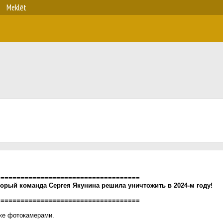
Meklēt
====================================
орый команда Сергея Якунина решила уничтожить в 2024-м году!
====================================
же фотокамерами.