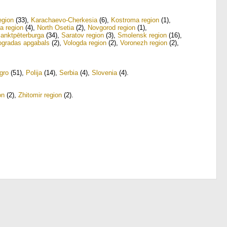
egion
(33)
,
Karachaevo-Cherkesia
(6)
,
Kostroma region
(1)
,
a region
(4)
,
North Osetia
(2)
,
Novgorod region
(1)
,
anktpēterburga
(34)
,
Saratov region
(3)
,
Smolensk region
(16)
,
ogradas apgabals
(2)
,
Vologda region
(2)
,
Voronezh region
(2)
,
gro
(51)
,
Polija
(14)
,
Serbia
(4)
,
Slovenia
(4)
.
on
(2)
,
Zhitomir region
(2)
.