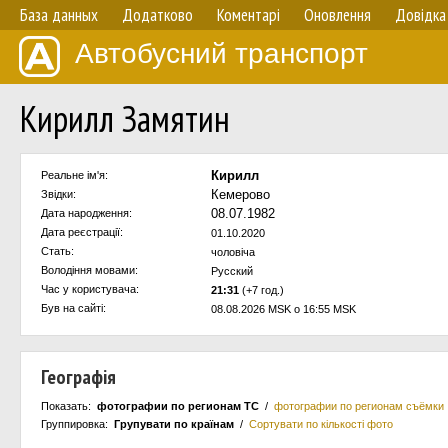
База данных
Додатково
Коментарі
Оновлення
Довідка
Автобусний транспорт
Кирилл Замятин
Кирилл
Реальне ім'я:
Кемерово
Звідки:
08.07.1982
Дата народження:
Дата реєстрації:
01.10.2020
Стать:
чоловіча
Володіння мовами:
Русский
Час у користувача:
21:31
(+7 год.)
Був на сайті:
08.08.2026 MSK о 16:55 MSK
Географія
Показать:
фотографии по регионам ТС
/
фотографии по регионам съёмки
Группировка:
Групувати по країнам
/
Сортувати по кількості фото