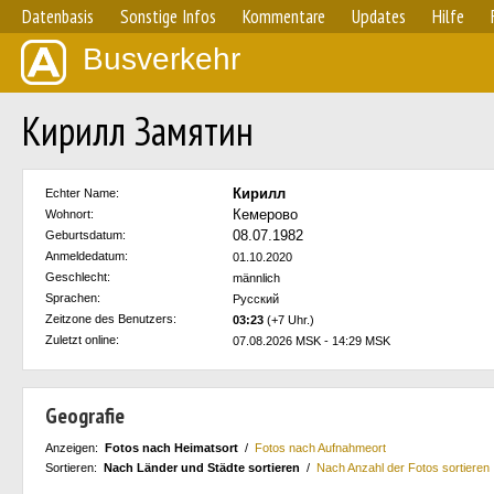
Datenbasis
Sonstige Infos
Kommentare
Updates
Hilfe
Busverkehr
Кирилл Замятин
Кирилл
Echter Name:
Кемерово
Wohnort:
08.07.1982
Geburtsdatum:
Anmeldedatum:
01.10.2020
Geschlecht:
männlich
Sprachen:
Русский
Zeitzone des Benutzers:
03:23
(+7 Uhr.)
Zuletzt online:
07.08.2026 MSK - 14:29 MSK
Geografie
Anzeigen:
Fotos nach Heimatsort
/
Fotos nach Aufnahmeort
Sortieren:
Nach Länder und Städte sortieren
/
Nach Anzahl der Fotos sortieren