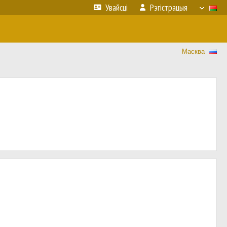
Увайсці
Рэгістрацыя
Масква