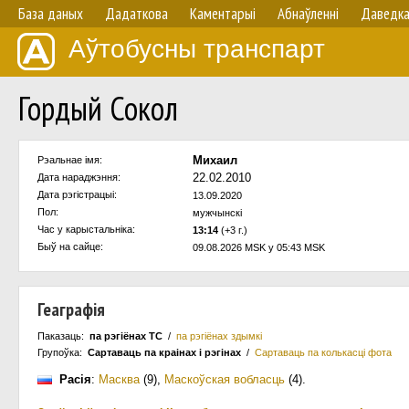
База даных
Дадаткова
Каментарыі
Абнаўленнi
Даведк
Аўтобусны транспарт
Гордый Сокол
Михаил
Рэальнае імя:
22.02.2010
Дата нараджэння:
Дата рэгістрацыі:
13.09.2020
Пол:
мужчынскi
Час у карыстальнiка:
13:14
(+3 г.)
Быў на сайце:
09.08.2026 MSK у 05:43 MSK
Геаграфія
Паказаць:
па рэгіёнах ТС
/
па рэгіёнах здымкі
Групоўка:
Сартаваць па краiнах i рэгінах
/
Сартаваць па колькасцi фота
Расія
:
Масква
(9)
,
Маскоўская вобласць
(4)
.