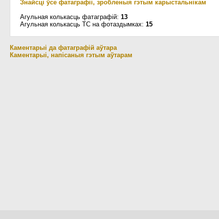
Знайсці ўсе фатаграфіі, зробленыя гэтым карыстальнікам
Агульная колькасць фатаграфій:
13
Агульная колькасць ТС на фотаздымках:
15
Каментарыі да фатаграфій аўтара
Каментарыі, напісаныя гэтым аўтарам