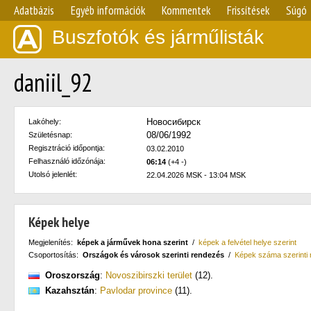
Adatbázis
Egyéb információk
Kommentek
Frissítések
Súgó
Buszfotók és járműlisták
daniil_92
Новосибирск
Lakóhely:
08/06/1992
Születésnap:
Regisztráció időpontja:
03.02.2010
Felhasználó időzónája:
06:14
(+4 -)
Utolsó jelenlét:
22.04.2026 MSK - 13:04 MSK
Képek helye
Megjelenítés:
képek a járművek hona szerint
/
képek a felvétel helye szerint
Csoportosítás:
Országok és városok szerinti rendezés
/
Képek száma szerinti
Oroszország
:
Novoszibirszki terület
(12)
.
Kazahsztán
:
Pavlodar province
(11)
.