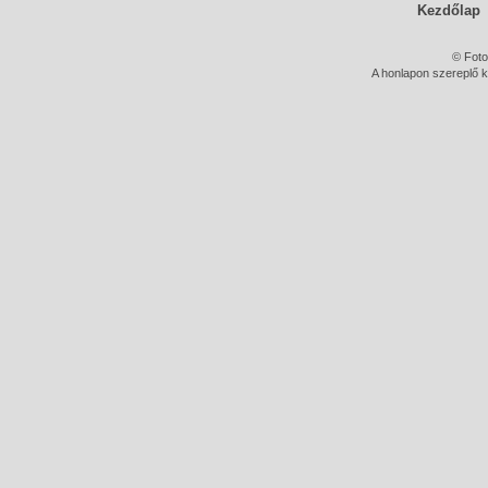
Kezdőlap
© Foto
A honlapon szereplő k