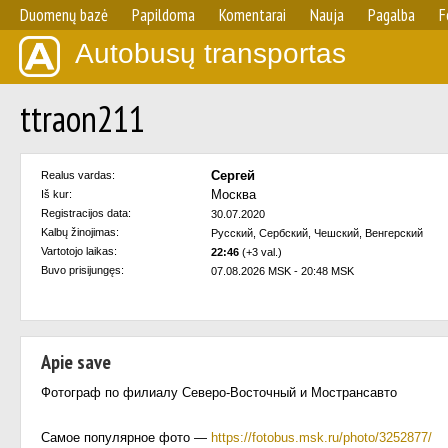
Duomenų bazė
Papildoma
Komentarai
Nauja
Pagalba
F
Autobusų transportas
ttraon211
Сергей
Realus vardas:
Москва
Iš kur:
Registracijos data:
30.07.2020
Kalbų žinojimas:
Русский, Сербский, Чешский, Венгерский
Vartotojo laikas:
22:46
(+3 val.)
Buvo prisijungęs:
07.08.2026 MSK - 20:48 MSK
Apie save
Фотограф по филиалу Северо-Восточный и Мострансавто
Самое популярное фото —
https://fotobus.msk.ru/photo/3252877/