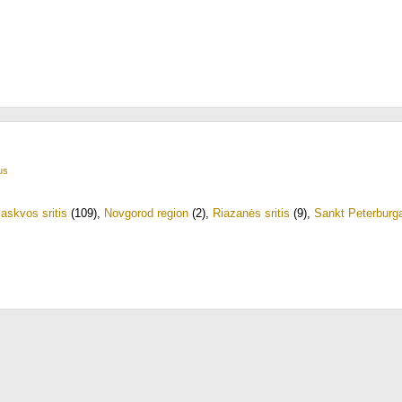
us
askvos sritis
(109)
,
Novgorod region
(2)
,
Riazanės sritis
(9)
,
Sankt Peterburg