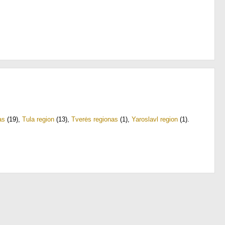
as
(19)
,
Tula region
(13)
,
Tverės regionas
(1)
,
Yaroslavl region
(1)
.