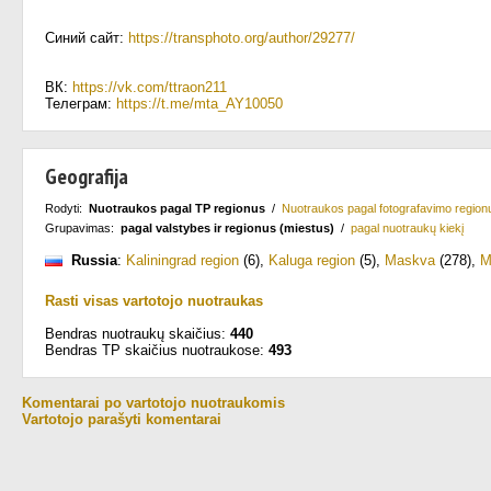
Синий сайт:
https://transphoto.org/author/29277/
ВК:
https://vk.com/ttraon211
Телеграм:
https://t.me/mta_AY10050
Geografija
Rodyti:
Nuotraukos pagal TP regionus
/
Nuotraukos pagal fotografavimo region
Grupavimas:
pagal valstybes ir regionus (miestus)
/
pagal nuotraukų kiekį
Russia
:
Kaliningrad region
(6)
,
Kaluga region
(5)
,
Maskva
(278)
,
M
Rasti visas vartotojo nuotraukas
Bendras nuotraukų skaičius:
440
Bendras TP skaičius nuotraukose:
493
Komentarai po vartotojo nuotraukomis
Vartotojo parašyti komentarai