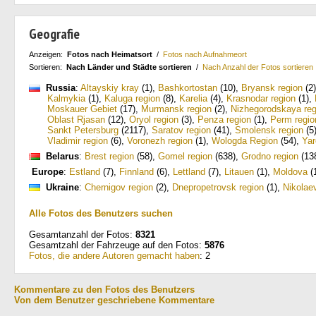
Geografie
Anzeigen:
Fotos nach Heimatsort
/
Fotos nach Aufnahmeort
Sortieren:
Nach Länder und Städte sortieren
/
Nach Anzahl der Fotos sortieren
Russia
:
Altayskiy kray
(1)
,
Bashkortostan
(10)
,
Bryansk region
(2)
Kalmykia
(1)
,
Kaluga region
(8)
,
Karelia
(4)
,
Krasnodar region
(1)
,
Moskauer Gebiet
(17)
,
Murmansk region
(2)
,
Nizhegorodskaya reg
Oblast Rjasan
(12)
,
Oryol region
(3)
,
Penza region
(1)
,
Perm regio
Sankt Petersburg
(2117)
,
Saratov region
(41)
,
Smolensk region
(5
Vladimir region
(6)
,
Voronezh region
(1)
,
Wologda Region
(54)
,
Yar
Belarus
:
Brest region
(58)
,
Gomel region
(638)
,
Grodno region
(13
Europe
:
Estland
(7)
,
Finnland
(6)
,
Lettland
(7)
,
Litauen
(1)
,
Moldova
(
Ukraine
:
Chernigov region
(2)
,
Dnepropetrovsk region
(1)
,
Nikolae
Alle Fotos des Benutzers suchen
Gesamtanzahl der Fotos:
8321
Gesamtzahl der Fahrzeuge auf den Fotos:
5876
Fotos, die andere Autoren gemacht haben
: 2
Kommentare zu den Fotos des Benutzers
Von dem Benutzer geschriebene Kommentare