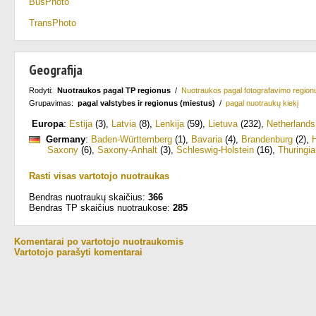
BusPhoto
TransPhoto
Geografija
Rodyti:
Nuotraukos pagal TP regionus
/
Nuotraukos pagal fotografavimo region
Grupavimas:
pagal valstybes ir regionus (miestus)
/
pagal nuotraukų kiekį
Europa
:
Estija
(3)
,
Latvia
(8)
,
Lenkija
(59)
,
Lietuva
(232)
,
Netherlands
Germany
:
Baden-Württemberg
(1)
,
Bavaria
(4)
,
Brandenburg
(2)
,
Saxony
(6)
,
Saxony-Anhalt
(3)
,
Schleswig-Holstein
(16)
,
Thuringia
Rasti visas vartotojo nuotraukas
Bendras nuotraukų skaičius:
366
Bendras TP skaičius nuotraukose:
285
Komentarai po vartotojo nuotraukomis
Vartotojo parašyti komentarai