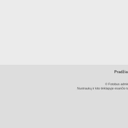
Pradžia
© Fotobus admini
Nuotraukų ir kito tinklapyje esančio t