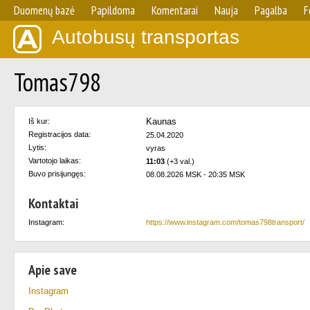
Duomenų bazė
Papildoma
Komentarai
Nauja
Pagalba
F
Autobusų transportas
Tomas798
Kaunas
Iš kur:
Registracijos data:
25.04.2020
Lytis:
vyras
Vartotojo laikas:
11:03
(+3 val.)
Buvo prisijungęs:
08.08.2026 MSK - 20:35 MSK
Kontaktai
Instagram:
https://www.instagram.com/tomas798transport/
Apie save
Instagram