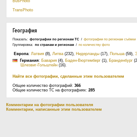
BusPhoto
TransPhoto
География
Показать:
фотографии по регионам ТС
/
фотографии по регионам съёмки
Группировка:
по странам и регионам
/
по количеству фото
Европа
:
Латвия
(8)
,
Литва
(232)
,
Нидерланды
(17)
,
Польша
(59)
,
Германия
:
Бавария
(4)
,
Баден-Вюртемберг
(1)
,
Бранденбург
(2
Шлезвиг-Гольштейн
(16)
.
Найти все фотографии, сделанные этим пользователем
Общее количество фотографий:
366
Общее количество ТС на фотографиях:
285
Комментарии на фотографии пользователя
Комментарии, написанные этим пользователем