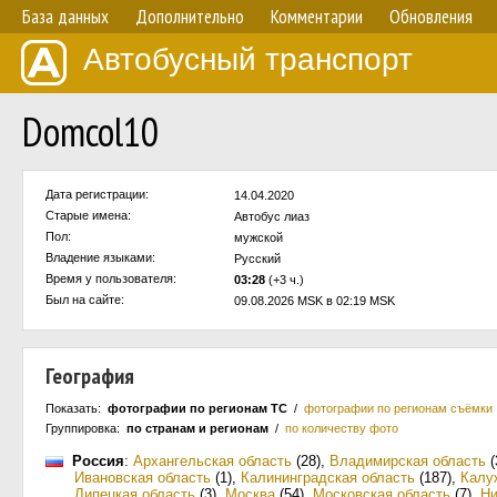
База данных
Дополнительно
Комментарии
Обновления
Автобусный транспорт
Domcol10
Дата регистрации:
14.04.2020
Старые имена:
Автобус лиаз
Пол:
мужской
Владение языками:
Русский
Время у пользователя:
03:28
(+3 ч.)
Был на сайте:
09.08.2026 MSK в 02:19 MSK
География
Показать:
фотографии по регионам ТС
/
фотографии по регионам съёмки
Группировка:
по странам и регионам
/
по количеству фото
Россия
:
Архангельская область
(28)
,
Владимирская область
(
Ивановская область
(1)
,
Калининградская область
(187)
,
Калу
Липецкая область
(3)
,
Москва
(54)
,
Московская область
(7)
,
Ни