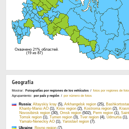
Geografía
Mostrar:
Fotografías por regiones de los vehículos
/
fotos por regiones de foto
Agrupamiento:
por país y región
/
por número de fotos
Russia
:
Altayskiy kray
(5)
,
Arkhangelsk region
(25)
,
Bashkortosta
Khanty-Mansi AO
(1)
,
Kirov region
(2)
,
Kostroma region
(2)
,
Krasn
Novosibirsk region
(30)
,
Omsk region
(502)
,
Perm region
(1)
,
Sain
Tomsk region
(1)
,
Tumen region
(3)
,
Tver region
(4)
,
Udmurtia
(1)
Yamalo-Neneckiy AO
(1)
,
Yaroslavl region
(7)
.
Ukraine
:
Rovno region
(7)
.