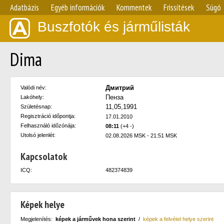
Adatbázis
Egyéb információk
Kommentek
Frissítések
Súgó
Buszfotók és járműlisták
Dima
Дмитрий
Valódi név:
Пенза
Lakóhely:
11,05,1991
Születésnap:
Regisztráció időpontja:
17.01.2010
Felhasználó időzónája:
08:11
(+4 -)
Utolsó jelenlét:
02.08.2026 MSK - 21:51 MSK
Kapcsolatok
ICQ:
482374839
Képek helye
Megjelenítés:
képek a járművek hona szerint
/
képek a felvétel helye szerint