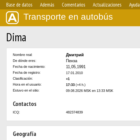
Base de datos
Además
Comentarios
Actualizaciones
Ayuda
Transporte en autobús
Dima
Дмитрий
Nombre real:
Пенза
De dónde eres:
11,05,1991
Fecha de nacimiento:
Fecha de registro:
17.01.2010
Clasificación:
+1
Hora en el usuario:
17:33
(+4 h.)
Estuvo en el sitio:
09.08.2026 MSK en 13:33 MSK
Contactos
ICQ:
482374839
Geografía