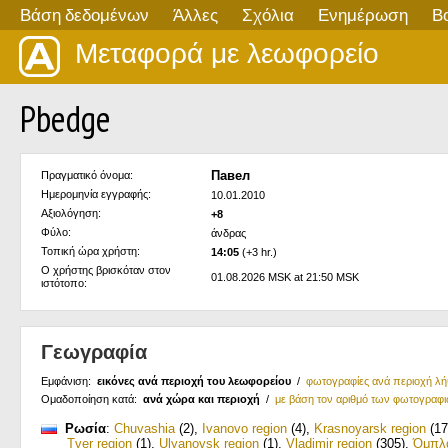
Βάση δεδομένων
Άλλες
Σχόλια
Ενημέρωση
Β
Μεταφορά με λεωφορείο
Pbedge
Павел
Πραγματικό όνομα:
Ημερομηνία εγγραφής:
10.01.2010
Αξιολόγηση:
+8
Φύλο:
άνδρας
Τοπική ώρα χρήστη:
14:05
(+3 hr.)
Ο χρήστης βρισκόταν στον
01.08.2026 MSK at 21:50 MSK
ιστότοπο:
Γεωγραφία
Εμφάνιση:
εικόνες ανά περιοχή του λεωφορείου
/
φωτογραφίες ανά περιοχή λ
Ομαδοποίηση κατά:
ανά χώρα και περιοχή
/
με βάση τον αριθμό των φωτογραφ
Ρωσία
:
Chuvashia
(2)
,
Ivanovo region
(4)
,
Krasnoyarsk region
(17
Tver region
(1)
,
Ulyanovsk region
(1)
,
Vladimir region
(305)
,
Όμπλ