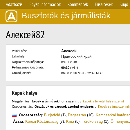
Adatbázis
Egyéb információk
Kommentek
Frissítések
Súgó
Buszfotók és járműlisták
Алексей82
Алексей
Valódi név:
Приморский край
Lakóhely:
Regisztráció időpontja:
09.01.2010
Felhasználó időzónája:
00:30
(+4 -)
Utolsó jelenlét:
06.08.2026 MSK - 22:46 MSK
Képek helye
Megjelenítés:
képek a járművek hona szerint
/
képek a felvétel helye szerint
Csoportosítás:
Országok és városok szerinti rendezés
/
Képek száma szerinti
Oroszország
:
Burjátföld
(1)
,
Dagesztán
(16)
,
Kamcsatkai határter
Ázsia
:
Koreai Köztársaság
(7)
,
Kína
(5)
,
Törökország
(1)
,
Örményors