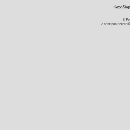
Kezdőla
© Fo
A honlapon szereplő 