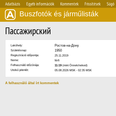
Adatbázis
Egyéb információk
Kommentek
Frissítések
Súgó
Buszfotók és járműlisták
Пассажирский
Ростов-на-Дону
Lakóhely:
1950
Születésnap:
Regisztráció időpontja:
25.11.2019
Neme:
férfi
Felhasználó időzónája:
11:19
(mint Önnek/neked)
Utolsó jelenlét:
05.08.2026 MSK - 02:35 MSK
A felhasználó által írt kommentek