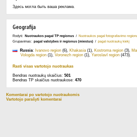
Здесь могла быть ваша реклама.
Geografija
Rodyti:
Nuotraukos pagal TP regionus
/
Nuotraukos pagal fotografavimo region
Grupavimas:
pagal valstybes ir regionus (miestus)
/
pagal nuotraukų kiekį
Russia
:
Ivanovo region
(6)
,
Khakasia
(1)
,
Kostroma region
(3)
,
Ma
Vologda region
(1)
,
Voronezh region
(1)
,
Yaroslavl region
(473)
.
Rasti visas vartotojo nuotraukas
Bendras nuotraukų skaičius:
501
Bendras TP skaičius nuotraukose:
470
Komentarai po vartotojo nuotraukomis
Vartotojo parašyti komentarai