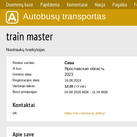
Duomenų bazė
Papildoma
Komentarai
Nauja
Pagalba
F
Autobusų transportas
train master
Nuotraukų tvarkytojas
Сева
Realus vardas:
Ярославская область
Iš kur:
2023
Gimimo data:
Registracijos data:
16.08.2019
Vartotojo laikas:
12:20
(+3 val.)
Buvo prisijungęs:
04.08.2026 MSK - 11:34 MSK
Kontaktai
VK:
https://vk.com/seva_dobryi
Apie save