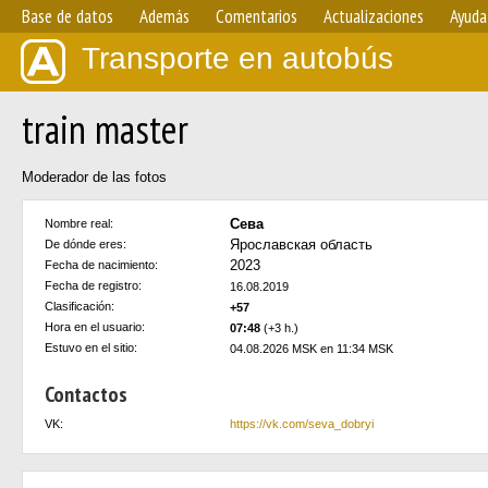
Base de datos
Además
Comentarios
Actualizaciones
Ayuda
Transporte en autobús
train master
Moderador de las fotos
Сева
Nombre real:
Ярославская область
De dónde eres:
2023
Fecha de nacimiento:
Fecha de registro:
16.08.2019
Clasificación:
+57
Hora en el usuario:
07:48
(+3 h.)
Estuvo en el sitio:
04.08.2026 MSK en 11:34 MSK
Contactos
VK:
https://vk.com/seva_dobryi