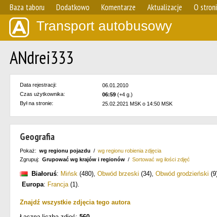
Baza taboru
Dodatkowo
Komentarze
Aktualizacje
O stron
Transport autobusowy
ANdrei333
Data rejestracji:
06.01.2010
Czas użytkownika:
06:59
(+4 g.)
Był na stronie:
25.02.2021 MSK o 14:50 MSK
Geografia
Pokaż:
wg regionu pojazdu
/
wg regionu robienia zdjęcia
Zgrupuj:
Grupować wg krajów i regionów
/
Sortować wg ilości zdjęć
Białoruś
:
Mińsk
(480)
,
Obwód brzeski
(34)
,
Obwód grodzieński
(9
Europa
:
Francja
(1)
.
Znajdź wszystkie zdjęcia tego autora
Łączna liczba zdjęć:
560