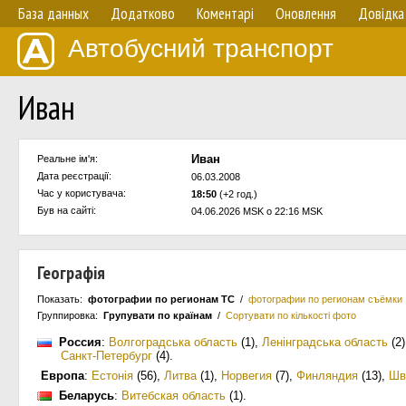
База данных
Додатково
Коментарі
Оновлення
Довідка
Автобусний транспорт
Иван
Иван
Реальне ім'я:
Дата реєстрації:
06.03.2008
Час у користувача:
18:50
(+2 год.)
Був на сайті:
04.06.2026 MSK о 22:16 MSK
Географія
Показать:
фотографии по регионам ТС
/
фотографии по регионам съёмки
Группировка:
Групувати по країнам
/
Сортувати по кількості фото
Россия
:
Волгоградська область
(1)
,
Ленінградська область
(2)
Санкт-Петербург
(4)
.
Европа
:
Естонія
(56)
,
Литва
(1)
,
Норвегия
(7)
,
Финляндия
(13)
,
Шв
Беларусь
:
Витебская область
(1)
.