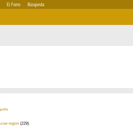
El Forro
Búsqueda
grafía
cow region
(229)
.