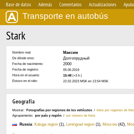
Base de datos
Además
Comentarios
Actualizaciones
Ayuda
Transporte en autobús
Stark
Максим
Nombre real:
Долгопрудный
De dónde eres:
2000
Fecha de nacimiento:
Fecha de registro:
05.06.2019
Hora en el usuario:
15:48
(+3 h.)
Estuvo en el sitio:
22.02.2023 MSK en 13:54 MSK
Geografía
Mostrar:
Fotografías por regiones de los vehículos
/
fotos por regiones de foto
Agrupamiento:
por país y región
/
por número de fotos
Russia
:
Kaluga region
(1)
,
Leningrad region
(1)
,
Moscow
(42)
,
Mos